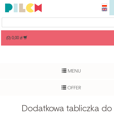
Przedział cenowy
(0) 0,00 zł
Any
Child age
MENU
Whole range
Author
OFFER
Any
Development functions
Dodatkowa tabliczka do