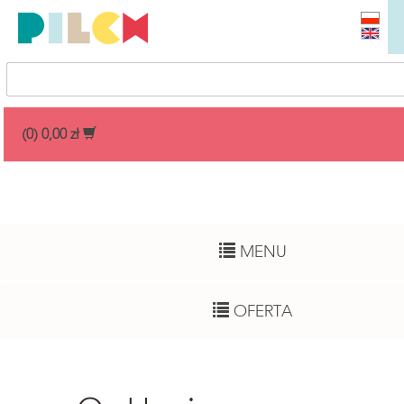
Przedział cenowy
(0) 0,00 zł
Dowolny
Wiek dziecka
MENU
Pełny zakres
Autor
OFERTA
Dowolny
Funkcje rozwojowe