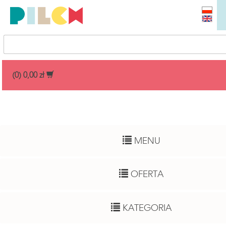
Przedział cenowy
(0) 0,00 zł
Dowolny
Wiek dziecka
MENU
Pełny zakres
Autor
OFERTA
Dowolny
Funkcje rozwojowe
KATEGORIA