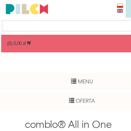
Przedział cenowy
(0) 0,00 zł
Dowolny
Wiek dziecka
MENU
Pełny zakres
Autor
OFERTA
Dowolny
Funkcje rozwojowe
comblo® All in One