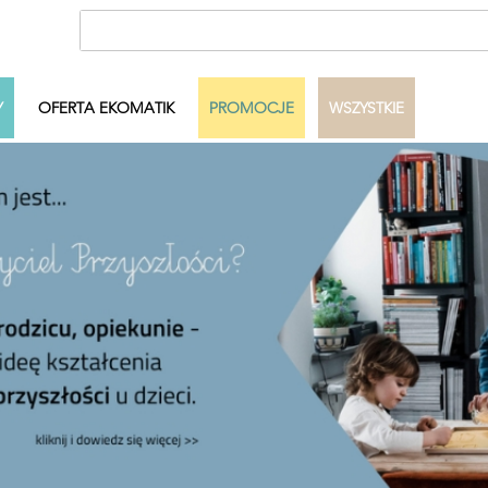
Y
OFERTA EKOMATIK
PROMOCJE
WSZYSTKIE
ecka
Autor
Dowolny
Pełny zakres
Szukaj