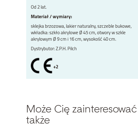
Od 2 lat.
Materiał / wymiary:
sklejka brzozowa, lakier naturalny, szczeble bukowe,
wkładka: szkło akrylowe Ø 45 cm, otwory w szkle
akrylowym Ø 9 cm i 16 cm, wysokość 40 cm.
Dystrybutor: Z.P.H. Pilch
+2
Może Cię zainteresować
także