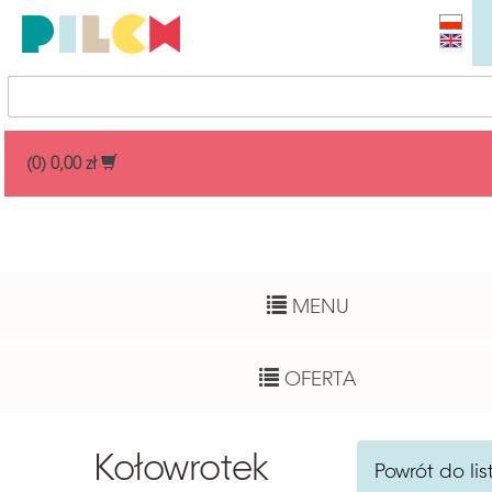
Przedział cenowy
(0) 0,00 zł
Dowolny
Wiek dziecka
MENU
Pełny zakres
Autor
OFERTA
Dowolny
Funkcje rozwojowe
Kołowrotek
Powrót do lis