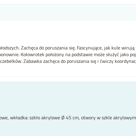
odszych. Zachęca do poruszania się. Fascynujące, jak kule wirują
 ponownie. Kołowrotek położony na podstawie może służyć jako poj
zebelków. Zabawka zachęca do poruszania się i ćwiczy koordynac
ukowe, wkładka: szkło akrylowe Ø 45 cm, otwory w szkle akrylowy