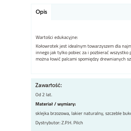
Opis
Wartości edukacyjne:
Kołowrotek jest idealnym towarzyszem dla najmł
innego jak tylko pobiec za i pozbierać wszystko
można łowić palcami spomiędzy drewnianych szc
Zawartość:
Od 2 lat.
Materiał / wymiary:
sklejka brzozowa, lakier naturalny, szczeble b
Dystrybutor: Z.P.H. Pilch