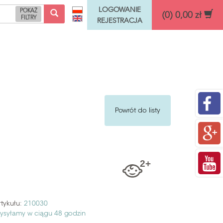
LOGOWANIE
POKAŻ
(0) 0,00 zł
FILTRY
REJESTRACJA
Funkcje rozwojowe
Powrót do listy
tykułu:
210030
ysyłamy w ciągu 48 godzin