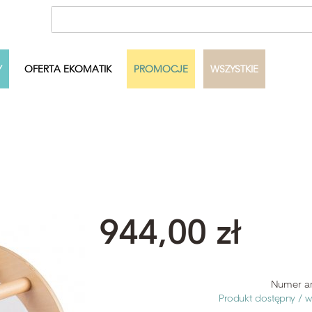
Y
OFERTA EKOMATIK
PROMOCJE
WSZYSTKIE
ecka
Autor
Dowolny
Pełny zakres
Szukaj
944,00 zł
Numer ar
Produkt dostępny /
w