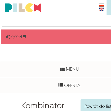
Przedział cenowy
(0) 0,00 zł
Dowolny
Wiek dziecka
MENU
Pełny zakres
Autor
OFERTA
Dowolny
Funkcje rozwojowe
Kombinator
Powrót do lis