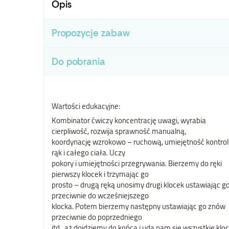
Opis
Propozycje zabaw
Do pobrania
Wartości edukacyjne:
Kombinator ćwiczy koncentrację uwagi, wyrabia
cierpliwość, rozwija sprawność manualną,
koordynację wzrokowo – ruchową, umiejętność kontrol
rąk i całego ciała. Uczy
pokory i umiejętności przegrywania. Bierzemy do ręki
pierwszy klocek i trzymając go
prosto – drugą ręką unosimy drugi klocek ustawiając g
przeciwnie do wcześniejszego
klocka. Potem bierzemy następny ustawiając go znów
przeciwnie do poprzedniego
itd., aż dojdziemy do końca i uda nam się wszystkie kloc