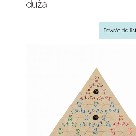
duża
Powrót do lis
Szukaj