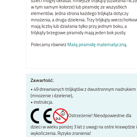
dzieci mogły układać mniejsze trójkąty (działania i licz
w tym samym kolorze) lub piramidę ze wszystkich
elementów. Jedna strona każdego trójkąta dotyczy
mnożenia, a druga dzielenia. Trzy trójkąty wierzchołko
mają liczby lub działania tylko przy jednym boku, a
trójkąty brzegowe piramidy mają jeden bok pusty.
Polecamy również
Małą piramidę matematyczną
.
Zawartość:
• 49 drewnianych trójkątów z dwustronnym nadrukiem
(mnożenie i dzielenie),
• instrukcja.
Ostrzeżenie! Nieodpowiednie dla
dzieci w wieku poniżej 3 lat z uwagi na ostre krawędzie i
wykończenia. Ryzyko zranienia!