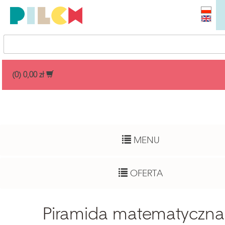
Przedział cenowy
(0) 0,00 zł
Dowolny
Wiek dziecka
MENU
Pełny zakres
Autor
OFERTA
Dowolny
Funkcje rozwojowe
Piramida matematyczna