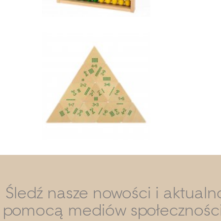
Śledź nasze nowości i aktualn
pomocą mediów społecznośc