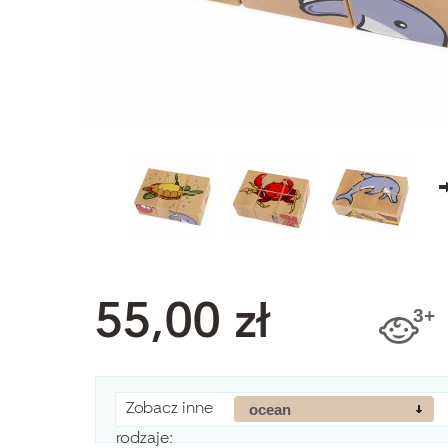
55,00 zł
Zobacz inne
ocean
rodzaje: