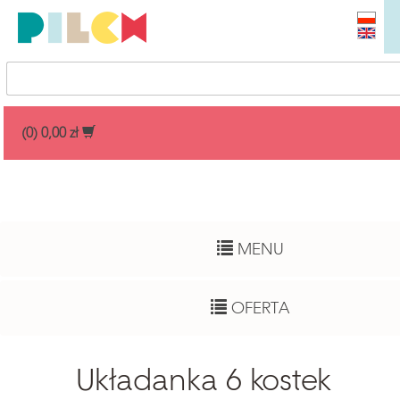
Przedział cenowy
(0) 0,00 zł
Dowolny
Wiek dziecka
MENU
Pełny zakres
Autor
OFERTA
Dowolny
Funkcje rozwojowe
Układanka 6 kostek