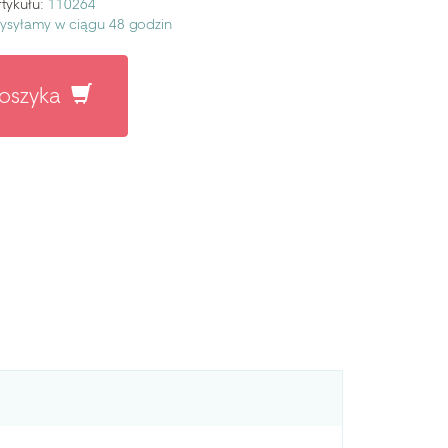
tykułu:
110264
ysyłamy w ciągu 48 godzin
koszyka