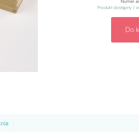
Numer ar
Produkt dostępny /
w
Do 
nia