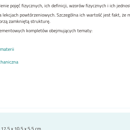
nie pojęć fizycznych, ich definicji, wzorów fizycznych i ich jednos
 lekcjach powtórzeniowych. Szczególna ich wartość jest fakt, że
orzą zamkniętą strukturę.
oelementowych kompletów obejmujących tematy:
materii
chaniczna
7,5 x 10,5 x 5,5 cm