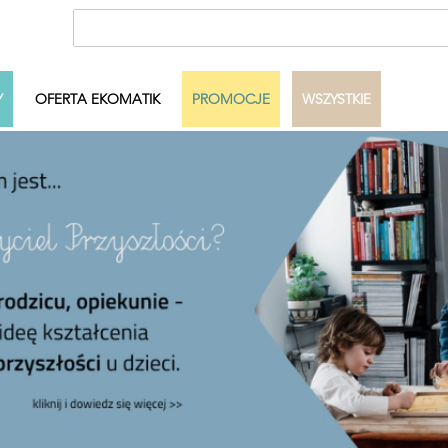
Y
OFERTA EKOMATIK
PROMOCJE
WSZYSTKIE
ecka
Autor
Dowolny
Pełny zakres
Szukaj