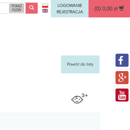
LOGOWANIE
POKAŻ
(0) 0,00 zł
FILTRY
REJESTRACJA
Funkcje rozwojowe
Powrót do listy