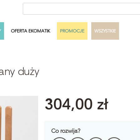
Y
OFERTA EKOMATIK
PROMOCJE
WSZYSTKIE
ecka
Autor
Dowolny
any duży
Pełny zakres
Szukaj
304,00 zł
Co rozwija?