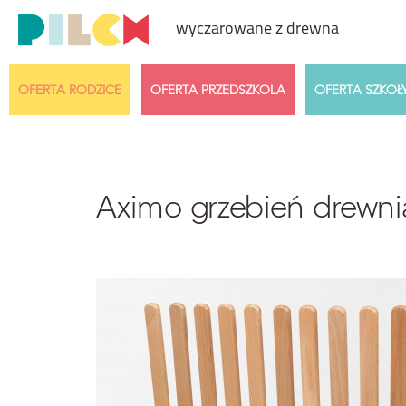
wyczarowane z drewna
OFERTA RODZICE
OFERTA PRZEDSZKOLA
OFERTA SZKOŁ
Przedział cenowy
Wiek dzi
Dowolny
Aximo grzebień drewni