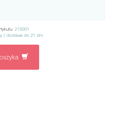
tykułu:
210001
ny /
dostawa do 21 dni
koszyka