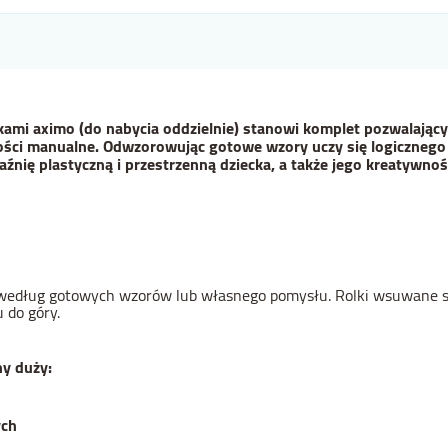
kami aximo (do nabycia oddzielnie) stanowi komplet pozwalający
ości manualne. Odwzorowując gotowe wzory uczy się logicznego 
nię plastyczną i przestrzenną dziecka, a także jego kreatywnoś
według gotowych wzorów lub własnego pomysłu. Rolki wsuwane są 
 do góry.
y duży:
ych