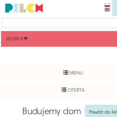
Przedział cenowy
(0) 0,00 zł
Dowolny
Wiek dziecka
MENU
Pełny zakres
Autor
OFERTA
Dowolny
Funkcje rozwojowe
Budujemy dom
Powrót do lis