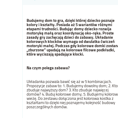
Budujemy dom to gra, dzięki której dziecko poznaje
kolory i kształty. Posiada aż 5 wariantów różnymi
etapami trudności. Budując domy dziecko rozwija
motorykę małą oraz koordynację oko-ręka. Proste
zasady gry zachęcają dzieci do zabawy. Układanie
kolorowych klocków wymaga od dwulatka ćwiczeń
motoryki małej. Podczas gdy kolorowe domki zostan
„zburzone” upadają na kolorowe filcowe podkładki,
które wyciszają spadające klocki.
Na czym polega zabawa?
Układanka pozwala bawić się aż w 5 kombinacjach.
Propozycje zabaw to: 1. Budujemy dowolny dom; 2. Kto
zbuduje najwyższy dom? 3. Kto zbuduje najwięcej
domów? 4. Buduj kolorowe domy; 5. Budujemy koloro
wieżę. Do zestawu dołączona jest kolorowa kostka z
kształtami to dzięki niej poznajemy kolejność budowy
poszczególnych domów.