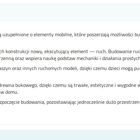
ą uzupełnione o elementy mobilne, które poszerzają możliwości b
h konstrukcji nowy, ekscytujący element — ruch. Budowanie ruc
zenną oraz wspiera naukę podstaw mechaniki i działania prostych
aszyn oraz innych ruchomych modeli, dzięki czemu dzieci mogą puś
drewna bukowego, dzięki czemu są trwałe, estetyczne i wygodne 
 w domu.
rozpoczęcie budowania, pozostawiając jednocześnie dużo przestrz