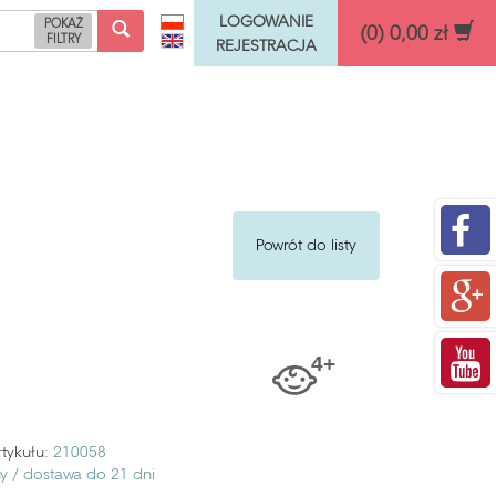
LOGOWANIE
POKAŻ
(0) 0,00 zł
FILTRY
REJESTRACJA
Funkcje rozwojowe
Powrót do listy
tykułu:
210058
ny /
dostawa do 21 dni