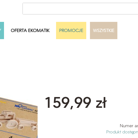
Y
OFERTA EKOMATIK
PROMOCJE
WSZYSTKIE
ecka
Autor
Dowolny
Pełny zakres
Szukaj
159,99 zł
Numer ar
Produkt dostęp