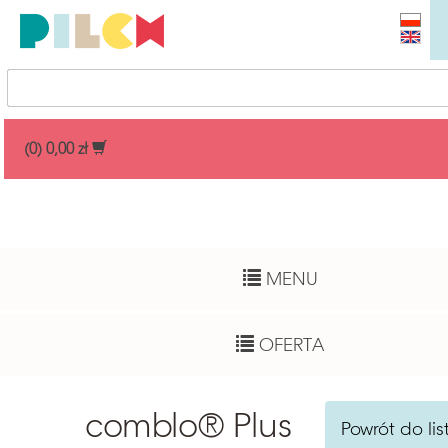
Przedział cenowy
(0) 0,00 zł
Dowolny
Wiek dziecka
MENU
Pełny zakres
Autor
OFERTA
Dowolny
Funkcje rozwojowe
comblo® Plus
Powrót do lis