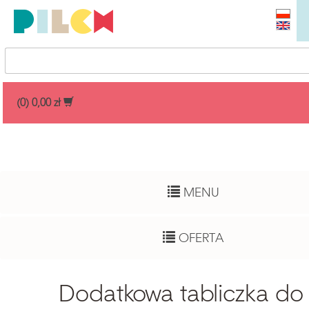
Przedział cenowy
(0) 0,00 zł
Dowolny
Wiek dziecka
MENU
Pełny zakres
Autor
OFERTA
Dowolny
Funkcje rozwojowe
Dodatkowa tabliczka do