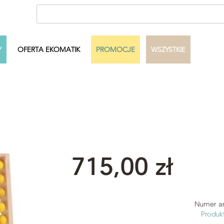
Y
OFERTA EKOMATIK
PROMOCJE
WSZYSTKIE
ecka
Autor
Dowolny
Pełny zakres
Szukaj
715,00 zł
Numer ar
Produk