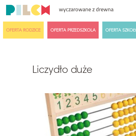
wyczarowane z drewna
OFERTA RODZICE
OFERTA PRZEDSZKOLA
OFERTA SZKOŁ
Przedział cenowy
Wiek dzi
Dowolny
Liczydło duże