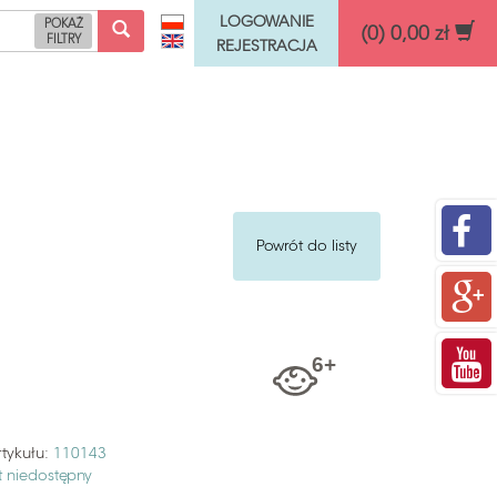
LOGOWANIE
POKAŻ
(0) 0,00 zł
FILTRY
REJESTRACJA
Funkcje rozwojowe
Powrót do listy
tykułu:
110143
t niedostępny