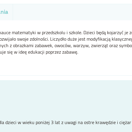
nia
uce matematyki w przedszkolu i szkole. Dzieci będą kojarzyć je z
wijało swoje zdolności. Liczydło duże jest modyfikacją klasyczneg
h z obrazkami zabawek, owoców, warzyw, zwierząt oraz symboli, l
uje się w ideę edukacji poprzez zabawę.
a dzieci w wieku poniżej 3 lat z uwagi na ostre krawędzie i cięża