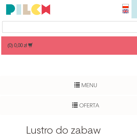
Przedział cenowy
(0) 0,00 zł
Dowolny
Wiek dziecka
MENU
Pełny zakres
Autor
OFERTA
Dowolny
Funkcje rozwojowe
Lustro do zabaw