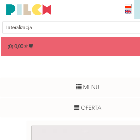
Przedział cenowy
(0) 0,00 zł
Dowolny
Wiek dziecka
MENU
Pełny zakres
Autor
OFERTA
Dowolny
Funkcje rozwojowe