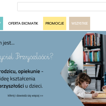
Y
OFERTA EKOMATIK
PROMOCJE
WSZYSTKIE
ecka
Autor
Dowolny
Pełny zakres
Szukaj