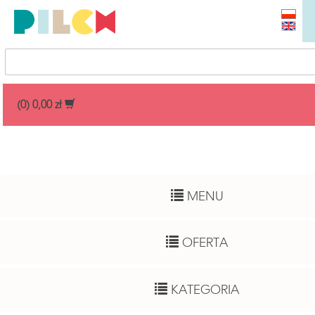
Przedział cenowy
(0) 0,00 zł
Dowolny
Wiek dziecka
MENU
Pełny zakres
Autor
OFERTA
Dowolny
Funkcje rozwojowe
KATEGORIA