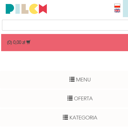
Przedział cenowy
(0) 0,00 zł
Dowolny
Wiek dziecka
MENU
Pełny zakres
Autor
OFERTA
Dowolny
Funkcje rozwojowe
KATEGORIA