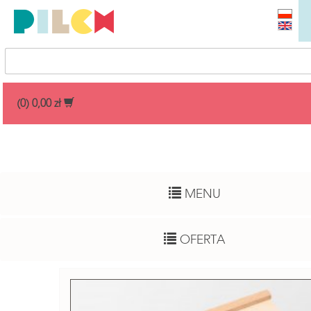
Przedział cenowy
(0) 0,00 zł
Dowolny
Wiek dziecka
MENU
Pełny zakres
Autor
OFERTA
Dowolny
Funkcje rozwojowe