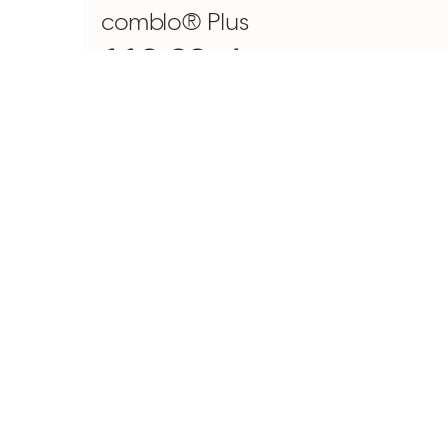
comblo® Plus
119,99 zł
SZCZEGÓŁY
DO KOSZYKA