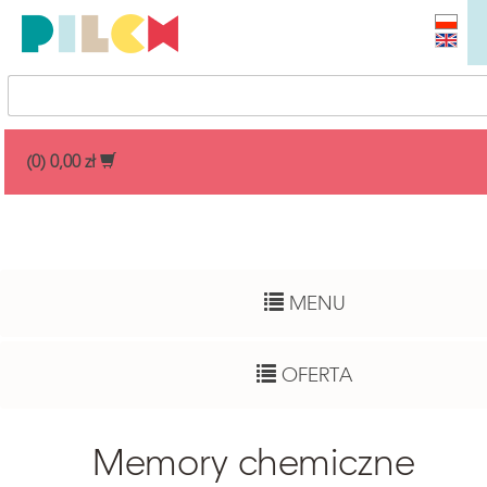
Przedział cenowy
(0) 0,00 zł
Dowolny
Wiek dziecka
MENU
Pełny zakres
Autor
OFERTA
Dowolny
Funkcje rozwojowe
Memory chemiczne