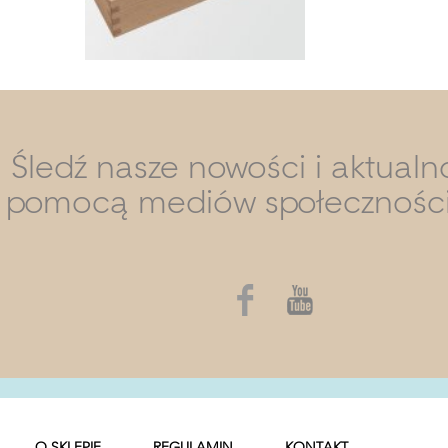
Śledź nasze nowości i aktualn
pomocą mediów społecznośc
O SKLEPIE
REGULAMIN
KONTAKT