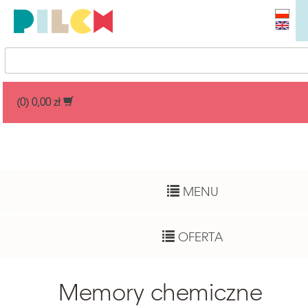
Przedział cenowy
(0) 0,00 zł
Dowolny
Wiek dziecka
MENU
Pełny zakres
Autor
OFERTA
Dowolny
Funkcje rozwojowe
Memory chemiczne