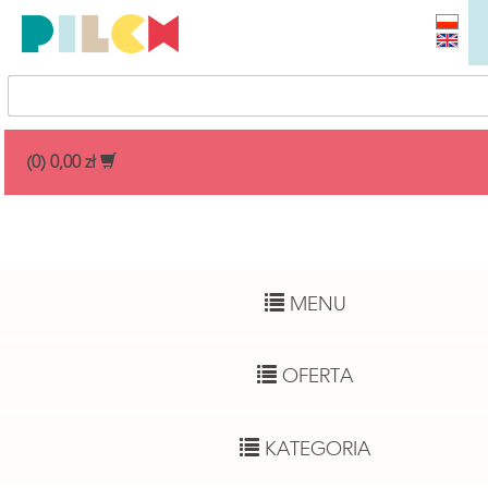
Przedział cenowy
(0) 0,00 zł
Dowolny
Wiek dziecka
MENU
Pełny zakres
Autor
OFERTA
Dowolny
Funkcje rozwojowe
KATEGORIA